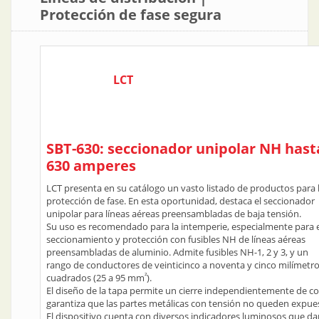
Protección de fase segura
LCT
SBT-630: seccionador unipolar NH hast
630 amperes
LCT presenta en su catálogo un vasto listado de productos para 
protección de fase. En esta oportunidad, destaca el seccionador
unipolar para líneas aéreas preensambladas de baja tensión.
Su uso es recomendado para la intemperie, especialmente para e
seccionamiento y protección con fusibles NH de líneas aéreas
preensambladas de aluminio. Admite fusibles NH-1, 2 y 3, y un
rango de conductores de veinticinco a noventa y cinco milímetr
²
cuadrados (25 a 95 mm
).
El diseño de la tapa permite un cierre independientemente de cont
garantiza que las partes metálicas con tensión no queden expue
El dispositivo cuenta con diversos indicadores luminosos que dan