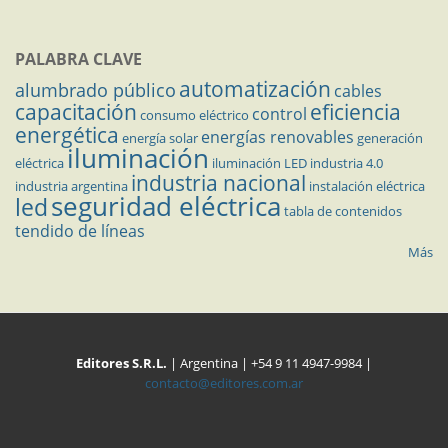
PALABRA CLAVE
automatización
alumbrado público
cables
capacitación
eficiencia
control
consumo eléctrico
energética
energías renovables
energía solar
generación
iluminación
eléctrica
iluminación LED
industria 4.0
industria nacional
industria argentina
instalación eléctrica
seguridad eléctrica
led
tabla de contenidos
tendido de líneas
Más
Editores S.R.L.
| Argentina | +54 9 11 4947-9984 |
contacto@editores.com.ar