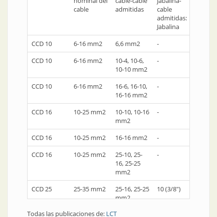
nominal del
cable-cable
jabalina-
jabali
cable
admitidas
cable
cable
admitidas:
admiti
Jabalina
cable
CCD 10
6-16 mm2
6,6 mm2
-
-
CCD 10
6-16 mm2
10-4, 10-6,
-
-
10-10 mm2
CCD 10
6-16 mm2
16-6, 16-10,
-
-
16-16 mm2
CCD 16
10-25 mm2
10-10, 10-16
-
-
mm2
CCD 16
10-25 mm2
16-16 mm2
-
-
CCD 16
10-25 mm2
25-10, 25-
-
-
16, 25-25
mm2
CCD 25
25-35 mm2
25-16, 25-25
10 (3/8")
4-10 
mm2
Todas las publicaciones de:
LCT
CCD 25
25-35 mm2
35-16, 35-
10 (3/8")
4-10 