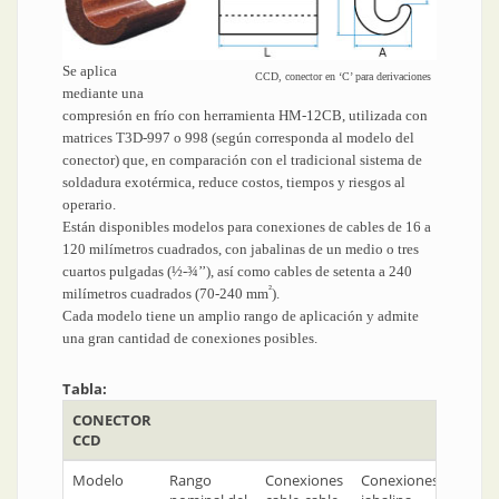
Se aplica
CCD, conector en ‘C’ para derivaciones
mediante una
compresión en frío con herramienta HM-12CB, utilizada con
matrices T3D-997 o 998 (según corresponda al modelo del
conector) que, en comparación con el tradicional sistema de
soldadura exotérmica, reduce costos, tiempos y riesgos al
operario.
Están disponibles modelos para conexiones de cables de 16 a
120 milímetros cuadrados, con jabalinas de un medio o tres
cuartos pulgadas (½-¾’’), así como cables de setenta a 240
²
milímetros cuadrados (70-240 mm
).
Cada modelo tiene un amplio rango de aplicación y admite
una gran cantidad de conexiones posibles.
Tabla:
CONECTOR
CCD
Modelo
Rango
Conexiones
Conexiones
Conex