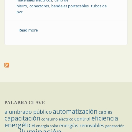
materiales electricos
caño de
hierro
conectores
bandejas portacables
tubos de
pvc
Read more
about Empresa | Distri MA: nueva y con experiencia
PALABRA CLAVE
automatización
alumbrado público
cables
capacitación
eficiencia
control
consumo eléctrico
energética
energías renovables
energía solar
generación
iluminación