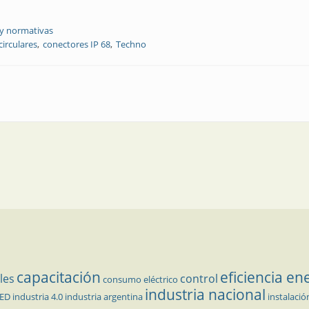
 y normativas
circulares
conectores IP 68
Techno
P 68
capacitación
eficiencia en
les
control
consumo eléctrico
industria nacional
LED
industria 4.0
industria argentina
instalació