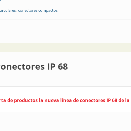
circulares
conectores compactos
tos, potentes y confiables | Amphenol
onectores IP 68
rta de productos la nueva línea de conectores IP 68 de l