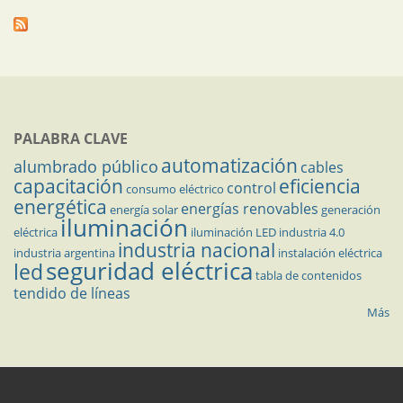
PALABRA CLAVE
automatización
alumbrado público
cables
capacitación
eficiencia
control
consumo eléctrico
energética
energías renovables
energía solar
generación
iluminación
eléctrica
iluminación LED
industria 4.0
industria nacional
industria argentina
instalación eléctrica
seguridad eléctrica
led
tabla de contenidos
tendido de líneas
Más