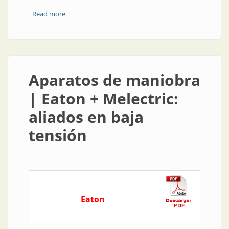
Read more
about Acumulación de energía | Crexel: 30 años de
energía asegurada
Aparatos de maniobra
| Eaton + Melectric:
aliados en baja
tensión
Eaton