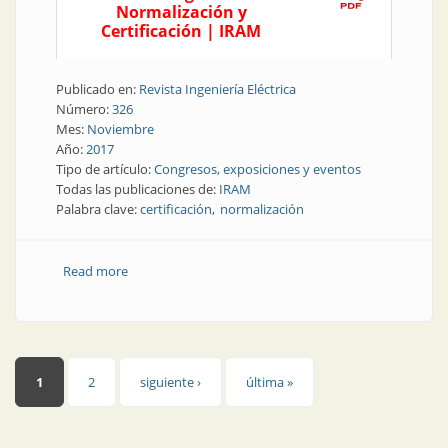
Normalización y
Certificación | IRAM
Publicado en:
Revista Ingeniería Eléctrica
Número:
326
Mes:
Noviembre
Año:
2017
Tipo de artículo:
Congresos, exposiciones y eventos
Todas las publicaciones de:
IRAM
Palabra clave:
certificación
normalización
Read more
about Normativa | Expertos internacionales en el Día
Mundial de la Normalización
Páginas
1
2
siguiente ›
última »