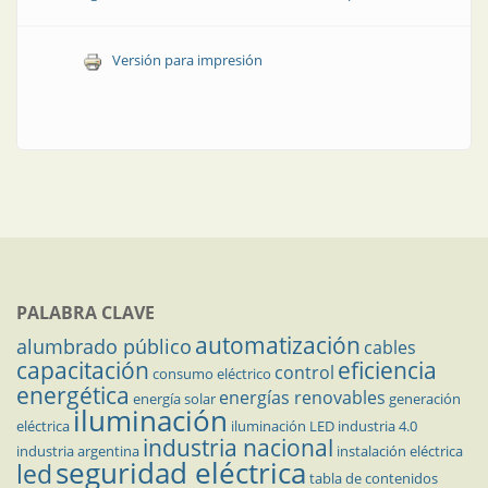
Versión para impresión
PALABRA CLAVE
automatización
alumbrado público
cables
capacitación
eficiencia
control
consumo eléctrico
energética
energías renovables
energía solar
generación
iluminación
eléctrica
iluminación LED
industria 4.0
industria nacional
industria argentina
instalación eléctrica
seguridad eléctrica
led
tabla de contenidos