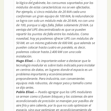
la lógica del gabinete, los consumos soportados por los
módulos de estas características no se ven afectados.
Por ejemplo, si cinco módulos de 20 kVA cada uno
conforman un gran equipo de 100 kVA, la redundancia
se logra con solo un módulo más de 20 kVA, no con uno
de 100, porque si algo falla, fallan solamente 20 kVA. La
ventaja del UPS descentralizado es que se pueden
repartir los puntos de falla entre los módulos. Como
novedad, hoy ya podemos ofrecer UPS con módulos de
50 kW, en un mismo gabinete de 600 kW, que además se
pueden colocar hasta cuatro en paralelo, es decir,
podemos colocar hasta 2.400 kW con una sola
instalación.
Hugo Elisei
.— Es importante volver a destacar que la
tecnología modular es sobre todo indicada para instalar
en centros de datos, en lugares donde el espacio es un
problema importante y económicamente
preponderante. Para industria, son convenientes
equipos más robustos, de mayor peso y tamaño como
se dijo antes.
Pablo Elisei
.— Puedo agregar que los UPS modulares
se arman como si fuesen bloques y los sistemas de aire
acondicionado de precisión se manejan por pasillos de
aire frío y aire caliente, por lo que no solo optimizan el
espacio, sino que optimizan en acondicionamiento de