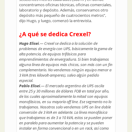
concentramos oficinas técnicas, oficinas comerciales,
laboratorio y depósito. Además, conservamos otro
depósito más pequeño de cuatrocientos metros”,
dijo Hugo, y luego, comenzó la entrevista.
¿A qué se dedica Crexel?
Hugo Elisei
.— Crexel se dedica a la solución de
problemas de energía con UPS, básicamente la gama de
alta potencia, de equipos trifásicos para
emprendimientos de envergadura. Si bien trabajamos
alguna línea de equipos más chicos, son más con un fin
complementario. No vendemos ningún equipo menor a
3 kVA (tres kilovolt-amperes), salvo algún pedido
especial.
Pablo Elisei
.— El mercado argentino de UPS oscila
entre 25 y 30 millones de dólares FOB en total por año,
de los cuales aproximadamente la mitad son equipos
monofásicos, en su mayoría off line. Ese segmento no lo
trabajamos. Nosotros solo vendemos UPS on line doble
conversión de 3 kVA en adelante. La línea monofásica
que trabajamos es de 3 a 10 kVA, estos se pueden poner
en paralelo para aumentar la potencia y se pueden
instalar en forma convencional o en un rack, así como