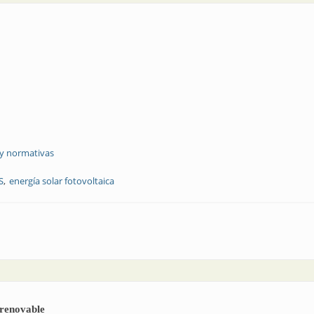
 y normativas
S
energía solar fotovoltaica
ombas
 renovable