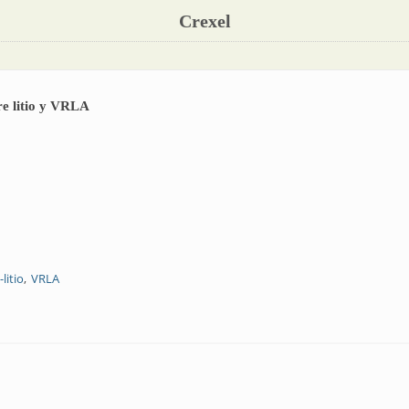
Crexel
re litio y VRLA
-litio
VRLA
erencias entre litio y VRLA