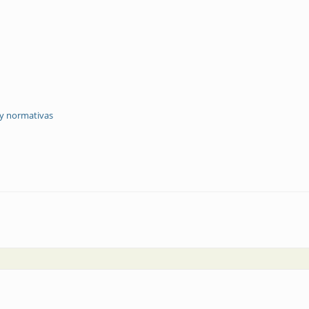
 y normativas
para el sector renovable