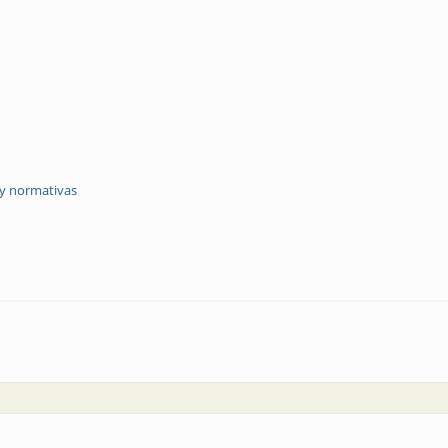
 y normativas
e conexiones para paneles fotovoltaicos