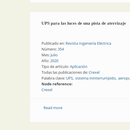
UPS para las luces de una pista de aterrizaje
Publicado en:
Revista Ingeniería Eléctrica
Número:
354
Mes:
Julio
Año:
2020
Tipo de artículo:
Aplicación
Todas las publicaciones de:
Crexel
Palabra clave:
UPS
sistema ininterrumpido
aeropu
Node reference:
Crexel
Read more
about UPS para las luces de una pista de