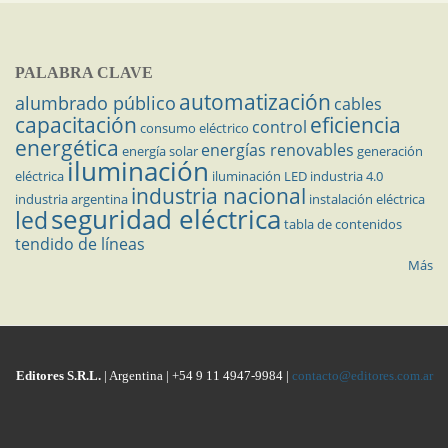
PALABRA CLAVE
automatización
alumbrado público
cables
capacitación
eficiencia
control
consumo eléctrico
energética
energías renovables
energía solar
generación
iluminación
eléctrica
iluminación LED
industria 4.0
industria nacional
industria argentina
instalación eléctrica
seguridad eléctrica
led
tabla de contenidos
tendido de líneas
Más
Editores S.R.L.
| Argentina | +54 9 11 4947-9984 |
contacto@editores.com.ar