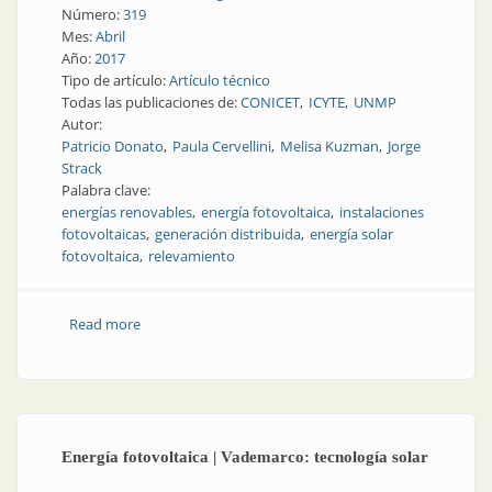
Número:
319
Mes:
Abril
Año:
2017
Tipo de artículo:
Artículo técnico
Todas las publicaciones de:
CONICET
ICYTE
UNMP
Autor:
Patricio Donato
Paula Cervellini
Melisa Kuzman
Jorge
Strack
Palabra clave:
energías renovables
energía fotovoltaica
instalaciones
fotovoltaicas
generación distribuida
energía solar
fotovoltaica
relevamiento
Read more
about Energía fotovoltaica | Resultados preliminares
de un relevamiento de instalaciones fotovoltaicas en
Argentina
Energía fotovoltaica | Vademarco: tecnología solar