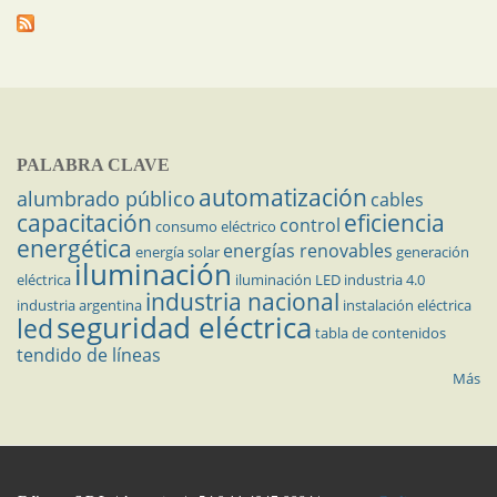
PALABRA CLAVE
automatización
alumbrado público
cables
capacitación
eficiencia
control
consumo eléctrico
energética
energías renovables
energía solar
generación
iluminación
eléctrica
iluminación LED
industria 4.0
industria nacional
industria argentina
instalación eléctrica
seguridad eléctrica
led
tabla de contenidos
tendido de líneas
Más