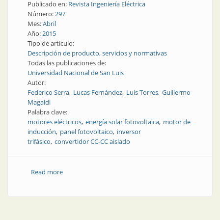
Publicado en:
Revista Ingeniería Eléctrica
Número:
297
Mes:
Abril
Año:
2015
Tipo de artículo:
Descripción de producto, servicios y normativas
Todas las publicaciones de:
Universidad Nacional de San Luis
Autor:
Federico Serra
Lucas Fernández
Luis Torres
Guillermo
Magaldi
Palabra clave:
motores eléctricos
energía solar fotovoltaica
motor de
inducción
panel fotovoltaico
inversor
trifásico
convertidor CC-CC aislado
Read more
about Producto | Implementación de un prototipo
para el accionamiento de un motor de inducción
usando energía solar fotovoltaica