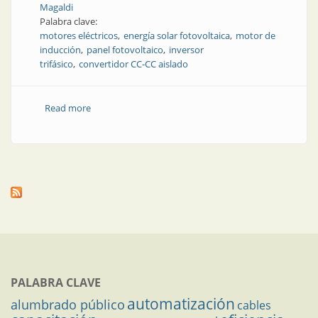
Magaldi
Palabra clave:
motores eléctricos
energía solar fotovoltaica
motor de
inducción
panel fotovoltaico
inversor
trifásico
convertidor CC-CC aislado
Read more
about Producto | Implementación de un prototipo
para el accionamiento de un motor de inducción
usando energía solar fotovoltaica
PALABRA CLAVE
automatización
alumbrado público
cables