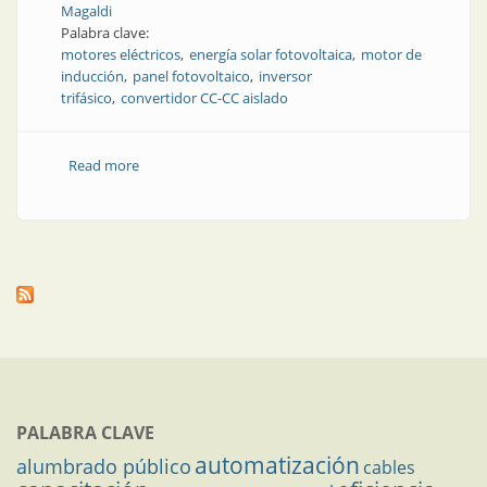
Magaldi
Palabra clave:
motores eléctricos
energía solar fotovoltaica
motor de
inducción
panel fotovoltaico
inversor
trifásico
convertidor CC-CC aislado
Read more
about Producto | Implementación de un prototipo
para el accionamiento de un motor de inducción
usando energía solar fotovoltaica
PALABRA CLAVE
automatización
alumbrado público
cables