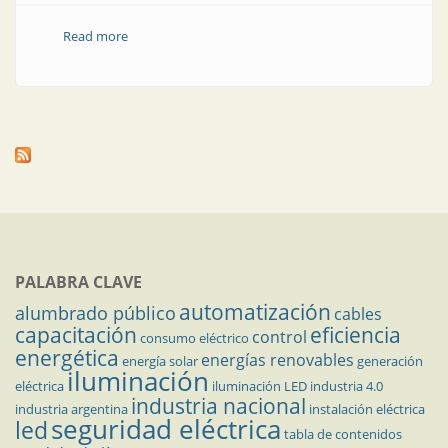
Read more
about Energía fotovoltaica | Resultados preliminares
de un relevamiento de instalaciones fotovoltaicas en
Argentina
PALABRA CLAVE
automatización
alumbrado público
cables
capacitación
eficiencia
control
consumo eléctrico
energética
energías renovables
energía solar
generación
iluminación
eléctrica
iluminación LED
industria 4.0
industria nacional
industria argentina
instalación eléctrica
seguridad eléctrica
led
tabla de contenidos