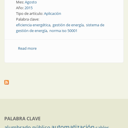
Mes:
Agosto
Año:
2015
Tipo de artículo:
Aplicación
Palabra clave:
eficiencia energética
gestión de energía
sistema de
gestión de energía
norma iso 50001
Read more
about Aplicación | Cómo implementar un sistema de
gestión de la energía y no morir en el intento
PALABRA CLAVE
automatización
alumbrado público
cables