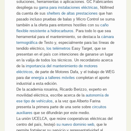
soluciones, herramientas o aplicaciones. GC Fabricantes
despliega su
gama para instalaciones eléctricas
, Nöllmed
da cuenta de sus
shelters de altas prestaciones
que han
pasado incluso pruebas de balas y Micro Control se suma
también a la oferta para entornos hostiles con su
caño
flexible resistente a hidrocarburos
. Para todo lo que sea
herramental para el mantenimiento, se destaca la
cámara
termográfica
de Testo y, especialmente para las líneas de
tendido eléctrico,
los telémetros
Easy Target, que se
presentan en el país con intenciones de ganarse un lugar
en la valija de todos los técnicos. Un recordatorio acerca
de la
importancia del mantenimiento de motores
eléctricos
, de parte de Motores Dafa, y el trabajo de WEG
para dar
energía a talleres móviles
completan el aporte
industrial a esta edición.
De la academia rosarina, Ricardo Berizzo, experto en
movilidad eléctrica, escribe acerca de la
autonomía de
ese tipo de vehículos
, a la vez que Alberto Farina
presenta la primera parte de una serie sobre
circuitos
auxiliares
que se difundirán por este medio.
La unión UCELCA, que reúne cooperativas eléctricas del
centro del país, festejó
su nuevo dominio web
, que le
permite fortalecer su servicio y representatividad al