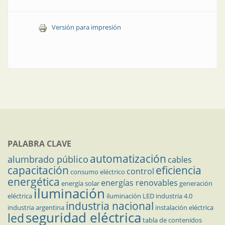
Versión para impresión
PALABRA CLAVE
automatización
alumbrado público
cables
capacitación
eficiencia
control
consumo eléctrico
energética
energías renovables
energía solar
generación
iluminación
eléctrica
iluminación LED
industria 4.0
industria nacional
industria argentina
instalación eléctrica
seguridad eléctrica
led
tabla de contenidos