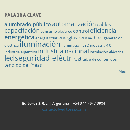
PALABRA CLAVE
automatización
alumbrado público
cables
capacitación
eficiencia
control
consumo eléctrico
energética
energías renovables
energía solar
generación
iluminación
eléctrica
iluminación LED
industria 4.0
industria nacional
industria argentina
instalación eléctrica
seguridad eléctrica
led
tabla de contenidos
tendido de líneas
Más
Editores S.R.L.
| Argentina | +54 9 11 4947-9984 |
contacto@editores.com.ar