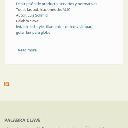
Descripción de producto, servicios y normativas
Todas las publicaciones de:
ALIC
Autor:
Luis Schmid
Palabra clave:
led
alic led style
filamentos de leds
lámpara
gota
lámpara globo
Read more
about Producto | Luz con estilo (parte 2)
PALABRA CLAVE