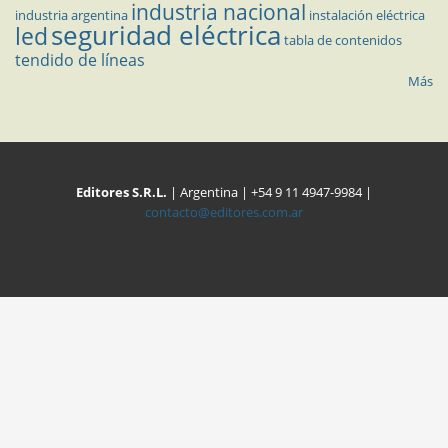
industria nacional
industria argentina
instalación eléctrica
seguridad eléctrica
led
tabla de contenidos
tendido de líneas
Más
Editores S.R.L.
| Argentina | +54 9 11 4947-9984 |
contacto@editores.com.ar