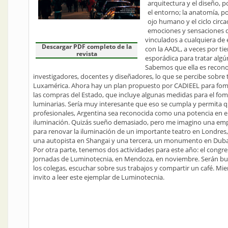
arquitectura y el diseño, p
el entorno; la anatomía, p
ojo humano y el ciclo circad
emociones y sensaciones q
vinculados a cualquiera de 
Descargar PDF completo de la
con la AADL, a veces por t
revista
esporádica para tratar algú
Sabemos que ella es reconoc
investigadores, docentes y diseñadores, lo que se percibe sobre 
Luxamérica. Ahora hay un plan propuesto por CADIEEL para fomen
las compras del Estado, que incluye algunas medidas para el fome
luminarias. Sería muy interesante que eso se cumpla y permita q
profesionales, Argentina sea reconocida como una potencia en el
iluminación. Quizás sueño demasiado, pero me imagino una empr
para renovar la iluminación de un importante teatro en Londres
una autopista en Shangai y una tercera, un monumento en Duba
Por otra parte, tenemos dos actividades para este año: el congres
Jornadas de Luminotecnia, en Mendoza, en noviembre. Serán 
los colegas, escuchar sobre sus trabajos y compartir un café. 
invito a leer este ejemplar de Luminotecnia.