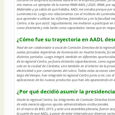
Durante mi temprana actividad laboral en la empresa familiar, fui d
mis manos un ejemplar de la norma IRAM-AADL J 2020. IRAM, por aque
Materiales y ya sabía de qué trataba. AADL me sonaba porque por a
Luminotecnia. Luego nos relacionamos con el Instituto de Luminote
que aprender a utilizar los informes fotométricos y en la facultad
Centro, a las que asistí. Seguidamente, me invitaron a participar e
como disertante y más tarde como capacitador, tareas que en mayo
¿Cómo fue su trayectoria en AADL des
Pasé de ser colaborador a vocal de Comisión Directiva de la regional
sextas Jornadas Argentinas de Iluminación en Huerta Grande, fui el
distintos periodos. Luego integré, también en diferentes oportunida
de la regional Centro, ya fuera dictando capacitaciones, como orga
solo en la ciudad de Córdoba, sino también en el interior de la pro
electricidad o por comerciantes del rubro. Todas estas acciones siem
largo del tiempo, han integrado la regional Centro junto a mí, con e
aplicaciones de los nuevos productos que han ido apareciendo en 
¿Por qué decidió asumir la presidenci
Desde la regional Centro, los integrantes de Comisión Directiva hi
de vida merecía algunos ajustes administrativos-institucionales.
En el marco de BIEL 2015, y ante una asamblea plenaria, fueron ac
la suerte de que AADL, a pesar de estar integrada por diversos secto