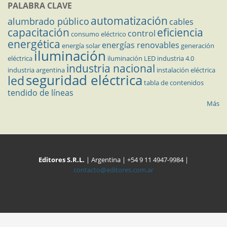
PALABRA CLAVE
automatización
alumbrado público
cables
capacitación
eficiencia
control
consumo eléctrico
energética
energías renovables
energía solar
generación
iluminación
eléctrica
iluminación LED
industria 4.0
industria nacional
industria argentina
instalación eléctrica
seguridad eléctrica
led
tabla de contenidos
tendido de líneas
Más
Editores S.R.L.
| Argentina | +54 9 11 4947-9984 |
contacto@editores.com.ar