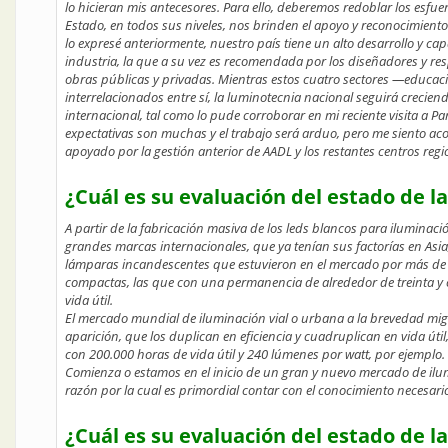
lo hicieran mis antecesores. Para ello, deberemos redoblar los esfue
Estado, en todos sus niveles, nos brinden el apoyo y reconocimient
lo expresé anteriormente, nuestro país tiene un alto desarrollo y ca
industria, la que a su vez es recomendada por los diseñadores y resp
obras públicas y privadas. Mientras estos cuatro sectores —educaci
interrelacionados entre sí, la luminotecnia nacional seguirá crecien
internacional, tal como lo pude corroborar en mi reciente visita a 
expectativas son muchas y el trabajo será arduo, pero me siento ac
apoyado por la gestión anterior de AADL y los restantes centros regi
¿Cuál es su evaluación del estado de 
A partir de la fabricación masiva de los leds blancos para ilumina
grandes marcas internacionales, que ya tenían sus factorías en Asi
lámparas incandescentes que estuvieron en el mercado por más de 
compactas, las que con una permanencia de alrededor de treinta y c
vida útil.
El mercado mundial de iluminación vial o urbana a la brevedad migra
aparición, que los duplican en eficiencia y cuadruplican en vida útil, 
con 200.000 horas de vida útil y 240 lúmenes por watt, por ejemplo.
Comienza o estamos en el inicio de un gran y nuevo mercado de ilumi
razón por la cual es primordial contar con el conocimiento necesario a
¿Cuál es su evaluación del estado de l