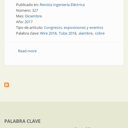
Publicado en:
Revista Ingeniería Eléctrica
Número:
327
Mes:
Diciembre
Año:
2017
Tipo de artículo:
Congresos, exposiciones y eventos
Palabra clave:
Wire 2018
Tube 2018
alambre
cobre
Read more
about Cables y conductores | Encuentro
internacional de alambre, cobre y tubos
PALABRA CLAVE