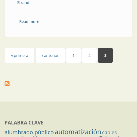
Strand
Read more
about Obra | Iluminando Santa María
Páginas
« primera
‹ anterior
1
2
3
PALABRA CLAVE
automatización
alumbrado público
cables