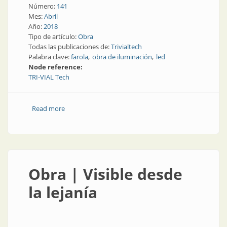
Número:
141
Mes:
Abril
Año:
2018
Tipo de artículo:
Obra
Todas las publicaciones de:
Trivialtech
Palabra clave:
farola
obra de iluminación
led
Node reference:
TRI-VIAL Tech
Read more
about Obra | Luz para los "mil distintos tonos de
verde"
Obra | Visible desde
la lejanía