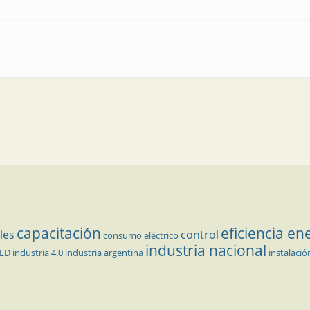
nsiones, en Paraná
capacitación
eficiencia en
les
control
consumo eléctrico
industria nacional
LED
industria 4.0
industria argentina
instalació