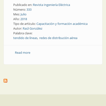
Publicado en:
Revista Ingeniería Eléctrica
Número:
333
Mes:
Julio
Año:
2018
Tipo de artículo:
Capacitación y formación académica
Autor:
Raúl González
Palabra clave:
tendido de líneas
redes de distribución aérea
Read more
about Tendido de líneas | Repotenciación de redes de
distribución aérea en media tensión