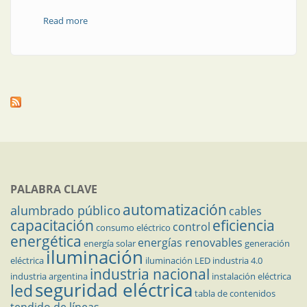
Read more
about AADECA | Se realizó exitosamente AADECA '18.
Evolucionando en la era digital
PALABRA CLAVE
automatización
alumbrado público
cables
capacitación
eficiencia
control
consumo eléctrico
energética
energías renovables
energía solar
generación
iluminación
eléctrica
iluminación LED
industria 4.0
industria nacional
industria argentina
instalación eléctrica
seguridad eléctrica
led
tabla de contenidos