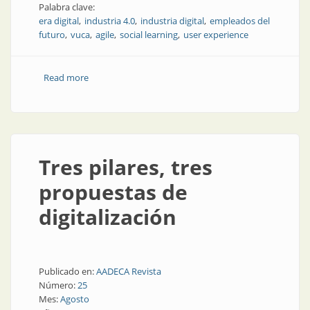
Palabra clave:
era digital
industria 4.0
industria digital
empleados del
futuro
vuca
agile
social learning
user experience
Read more
about La nueva era del aprendizaje empresarial: las
personas en el centro de los negocios
Tres pilares, tres
propuestas de
digitalización
Publicado en:
AADECA Revista
Número:
25
Mes:
Agosto