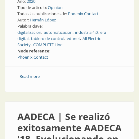
Año:
2020
Tipo de artículo:
Opinión
Todas las publicaciones de:
Phoenix Contact
Autor:
Hernán López
Palabra clave:
digitalización
automatización
industria 4.0
era
digital
tablero de control
edunet
All Electric
Society
COMPLETE Line
Node reference:
Phoenix Contact
Read more
about Tres pilares, tres propuestas de digitalización
AADECA | Se realizó
exitosamente AADECA
'18. Evolucionando en