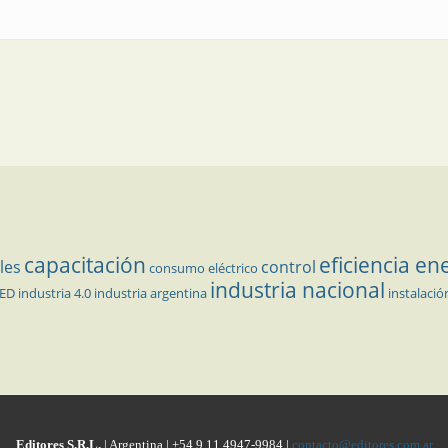
capacitación
eficiencia en
les
control
consumo eléctrico
industria nacional
LED
industria 4.0
industria argentina
instalació
Editores S.R.L.
| Argentina | +54 9 11 4947-9984 |
contacto@editores.com.ar