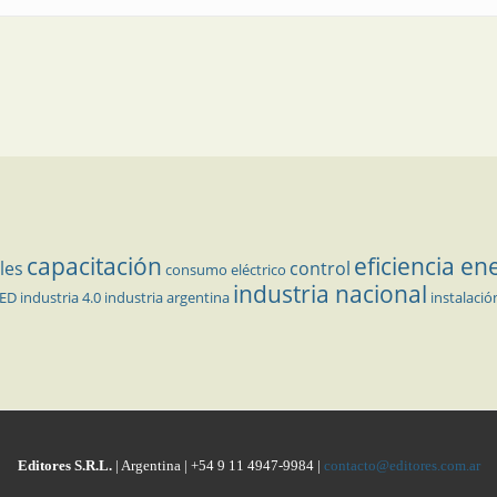
capacitación
eficiencia en
les
control
consumo eléctrico
industria nacional
LED
industria 4.0
industria argentina
instalació
Editores S.R.L.
| Argentina | +54 9 11 4947-9984 |
contacto@editores.com.ar