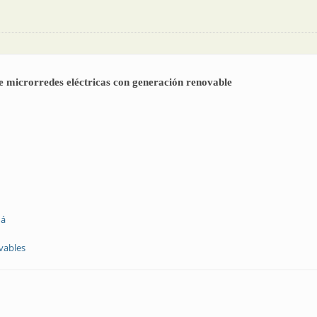
e microrredes eléctricas con generación renovable
ná
vables
n económica de microrredes eléctricas con generación renovable