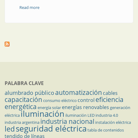
Read more
about Elemento fusible inalterable
PALABRA CLAVE
automatización
alumbrado público
cables
capacitación
eficiencia
control
consumo eléctrico
energética
energías renovables
energía solar
generación
iluminación
eléctrica
iluminación LED
industria 4.0
industria nacional
industria argentina
instalación eléctrica
seguridad eléctrica
led
tabla de contenidos
tendido de líneas