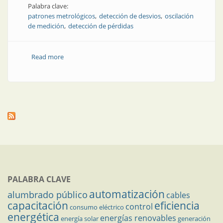
Palabra clave:
patrones metrológicos
detección de desvios
oscilación
de medición
detección de pérdidas
Read more
about Uso de datos como patrones metrológicos
para la detección de desvíos en los procesos
PALABRA CLAVE
automatización
alumbrado público
cables
capacitación
eficiencia
control
consumo eléctrico
energética
energías renovables
energía solar
generación