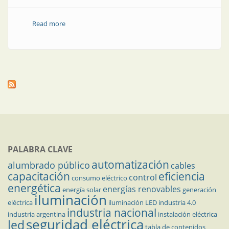
Read more
about Soluciones para el tablero de control
PALABRA CLAVE
automatización
alumbrado público
cables
capacitación
eficiencia
control
consumo eléctrico
energética
energías renovables
energía solar
generación
iluminación
eléctrica
iluminación LED
industria 4.0
industria nacional
industria argentina
instalación eléctrica
seguridad eléctrica
led
tabla de contenidos