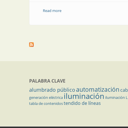
Read more
about Clases térmicas de aislamiento 
PALABRA CLAVE
automatización
alumbrado público
cab
iluminación
generación eléctrica
iluminación 
tendido de líneas
tabla de contenidos