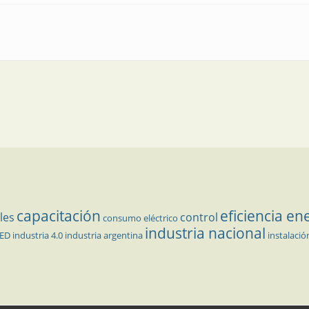
en transformadores secos
capacitación
eficiencia en
les
control
consumo eléctrico
industria nacional
LED
industria 4.0
industria argentina
instalació