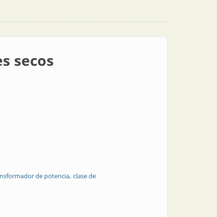
es secos
ansformador de potencia
clase de