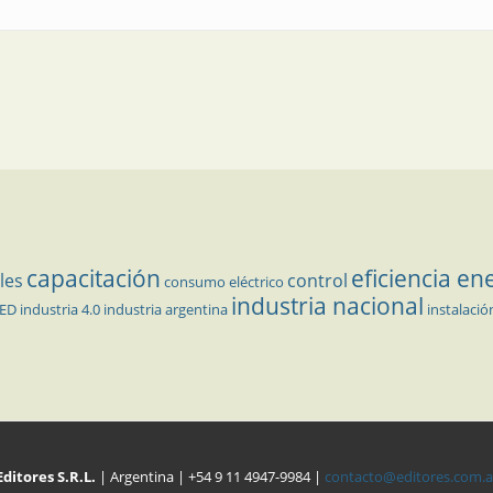
capacitación
eficiencia en
les
control
consumo eléctrico
industria nacional
LED
industria 4.0
industria argentina
instalació
Editores S.R.L.
| Argentina | +54 9 11 4947-9984 |
contacto@editores.com.a