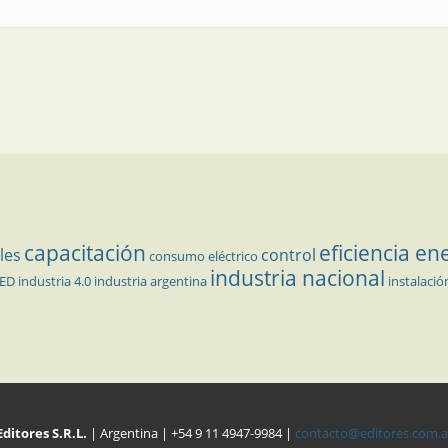
capacitación
eficiencia en
les
control
consumo eléctrico
industria nacional
LED
industria 4.0
industria argentina
instalació
Editores S.R.L.
| Argentina | +54 9 11 4947-9984 |
contacto@editores.com.a