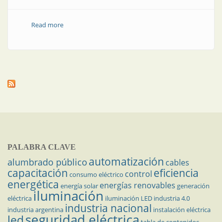
Read more
about Cómo asegurar y proteger la energía
PALABRA CLAVE
automatización
alumbrado público
cables
capacitación
eficiencia
control
consumo eléctrico
energética
energías renovables
energía solar
generación
iluminación
eléctrica
iluminación LED
industria 4.0
industria nacional
industria argentina
instalación eléctrica
seguridad eléctrica
led