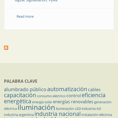
digital
digitalización
PyME
Read more
about Qué es INDTech 4.0, el nuevo plan de
desarrollo productivo
PALABRA CLAVE
automatización
alumbrado público
cables
capacitación
eficiencia
control
consumo eléctrico
energética
energías renovables
energía solar
generación
iluminación
eléctrica
iluminación LED
industria 4.0
industria nacional
industria argentina
instalación eléctrica