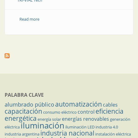
TRI-VIAL Tech
Read more
about Luminaria arquitectural para iluminación
comercial
PALABRA CLAVE
automatización
alumbrado público
cables
capacitación
eficiencia
control
consumo eléctrico
energética
energías renovables
energía solar
generación
iluminación
eléctrica
iluminación LED
industria 4.0
industria nacional
industria argentina
instalación eléctrica