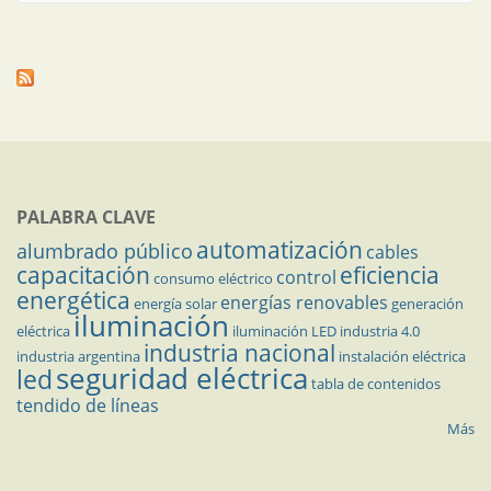
PALABRA CLAVE
automatización
alumbrado público
cables
capacitación
eficiencia
control
consumo eléctrico
energética
energías renovables
energía solar
generación
iluminación
eléctrica
iluminación LED
industria 4.0
industria nacional
industria argentina
instalación eléctrica
seguridad eléctrica
led
tabla de contenidos
tendido de líneas
Más