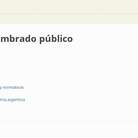
umbrado público
 y normativas
tria argentina
lico