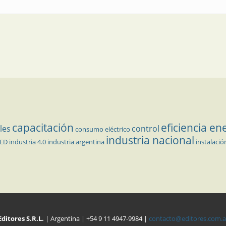
capacitación
eficiencia en
les
control
consumo eléctrico
industria nacional
LED
industria 4.0
industria argentina
instalació
Editores S.R.L.
| Argentina | +54 9 11 4947-9984 |
contacto@editores.com.a