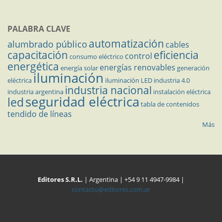
PALABRA CLAVE
automatización
alumbrado público
cables
capacitación
eficiencia
control
consumo eléctrico
energética
energías renovables
energía solar
generación
iluminación
eléctrica
iluminación LED
industria 4.0
industria nacional
industria argentina
instalación eléctrica
seguridad eléctrica
led
tabla de contenidos
tendido de líneas
Más
Editores S.R.L.
| Argentina | +54 9 11 4947-9984 |
contacto@editores.com.ar