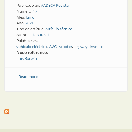
Publicado en:
AADECA Revista
Número:
17
Mes:
Junio
Año:
2021
Tipo de artículo:
Artículo técnico
Autor:
Luis Buresti
Palabra clave:
vehículo eléctrico
AVG
scooter
segway
invento
Node reference:
Luis Buresti
Read more
about Crónica de la idea, desarrollo y construcción de
un vehículo eléctrico | Parte 1 de 2