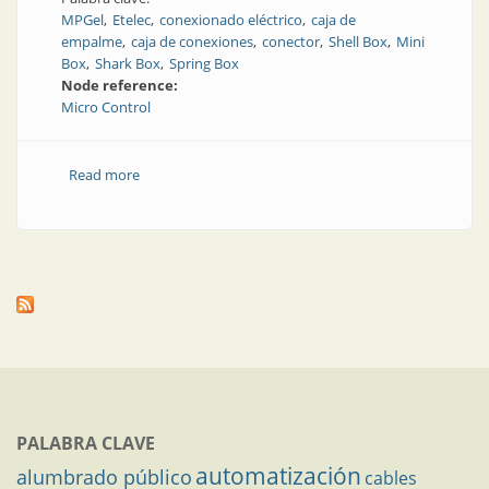
MPGel
Etelec
conexionado eléctrico
caja de
empalme
caja de conexiones
conector
Shell Box
Mini
Box
Shark Box
Spring Box
Node reference:
Micro Control
Read more
about Nuevas tecnologías de empalme y aislación
eléctrica
PALABRA CLAVE
automatización
alumbrado público
cables