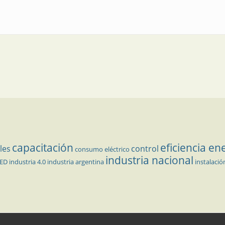
l sistema de transferencia de agua de inyección
capacitación
eficiencia en
les
control
consumo eléctrico
industria nacional
LED
industria 4.0
industria argentina
instalació