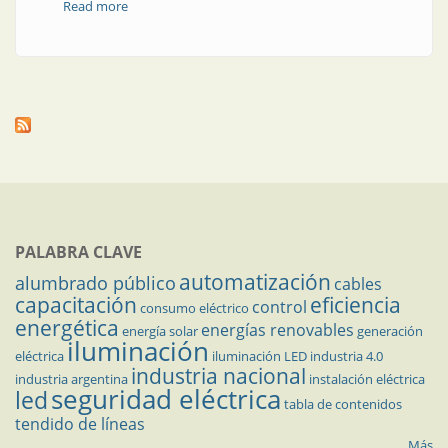
Read more
about Centros compactos transportables
PALABRA CLAVE
automatización
alumbrado público
cables
capacitación
eficiencia
control
consumo eléctrico
energética
energías renovables
energía solar
generación
iluminación
eléctrica
iluminación LED
industria 4.0
industria nacional
industria argentina
instalación eléctrica
seguridad eléctrica
led
tabla de contenidos
tendido de líneas
Más