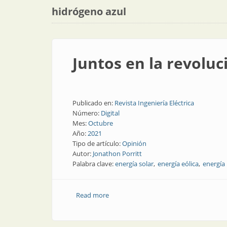
hidrógeno azul
Juntos en la revoluc
Publicado en:
Revista Ingeniería Eléctrica
Número:
Digital
Mes:
Octubre
Año:
2021
Tipo de artículo:
Opinión
Autor:
Jonathon Porritt
Palabra clave:
energía solar
energía eólica
energía
Read more
about Juntos en la revolución de las en