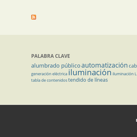
PALABRA CLAVE
automatización
alumbrado público
cab
iluminación
generación eléctrica
iluminación 
tendido de líneas
tabla de contenidos