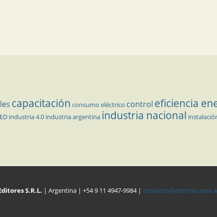
capacitación
eficiencia en
les
control
consumo eléctrico
industria nacional
LED
industria 4.0
industria argentina
instalació
Editores S.R.L.
| Argentina | +54 9 11 4947-9984 |
contacto@editores.com.a