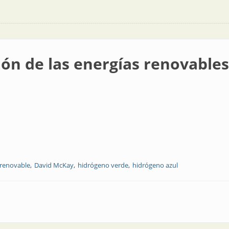
ión de las energías renovables
 renovable
David McKay
hidrógeno verde
hidrógeno azul
ergías renovables