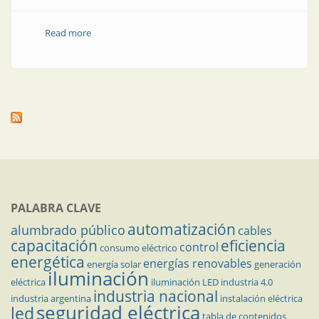
Read more
about Protectores de cables y líneas de control
PALABRA CLAVE
automatización
alumbrado público
cables
capacitación
eficiencia
control
consumo eléctrico
energética
energías renovables
energía solar
generación
iluminación
eléctrica
iluminación LED
industria 4.0
industria nacional
industria argentina
instalación eléctrica
seguridad eléctrica
led
tabla de contenidos