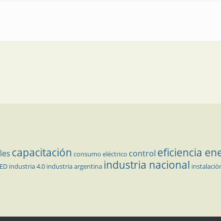
diseño, aplicaciones y problemas abiertos
capacitación
eficiencia en
les
control
consumo eléctrico
industria nacional
LED
industria 4.0
industria argentina
instalació