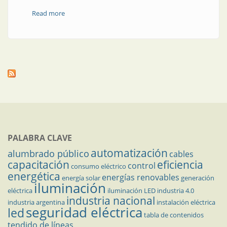
Read more
about Control de aire en el CERN
PALABRA CLAVE
automatización
alumbrado público
cables
capacitación
eficiencia
control
consumo eléctrico
energética
energías renovables
energía solar
generación
iluminación
eléctrica
iluminación LED
industria 4.0
industria nacional
industria argentina
instalación eléctrica
seguridad eléctrica
led
tabla de contenidos
tendido de líneas