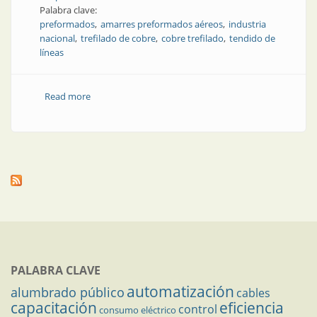
Palabra clave:
preformados
amarres preformados aéreos
industria
nacional
trefilado de cobre
cobre trefilado
tendido de
líneas
Read more
about Seguridad y sujeción en todas las conexiones
PALABRA CLAVE
automatización
alumbrado público
cables
capacitación
eficiencia
control
consumo eléctrico