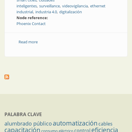
smart cities
ciudades
inteligentes
surveillance
videovigilancia
ethernet
industrial
industria 4.0
digitalización
Node reference:
Phoenix Contact
Read more
about Todo en uno para la infraestructura de red de
videovigilancia
PALABRA CLAVE
automatización
alumbrado público
cables
capacitación
eficiencia
control
consumo eléctrico