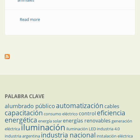
animales
Read more
about El aislamiento eléctrico protege flora, fauna y
equipos
PALABRA CLAVE
automatización
alumbrado público
cables
capacitación
eficiencia
control
consumo eléctrico
energética
energías renovables
energía solar
generación
iluminación
eléctrica
iluminación LED
industria 4.0
industria nacional
industria argentina
instalación eléctrica