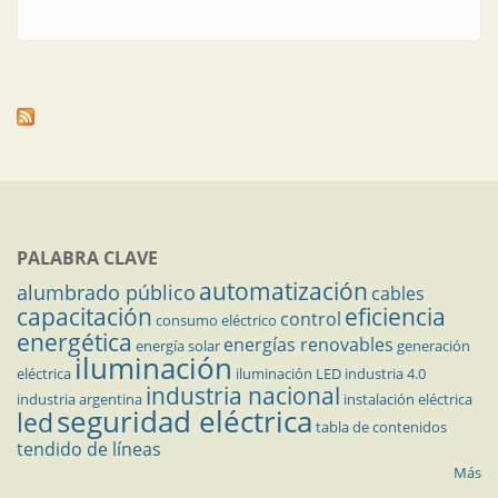
PALABRA CLAVE
automatización
alumbrado público
cables
capacitación
eficiencia
control
consumo eléctrico
energética
energías renovables
energía solar
generación
iluminación
eléctrica
iluminación LED
industria 4.0
industria nacional
industria argentina
instalación eléctrica
seguridad eléctrica
led
tabla de contenidos
tendido de líneas
Más