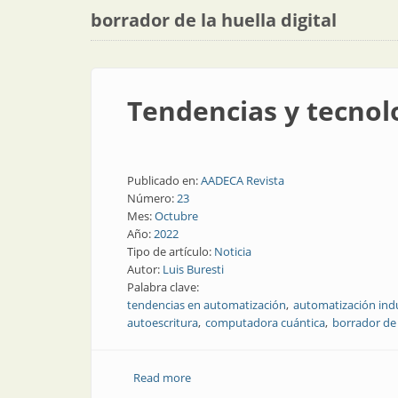
borrador de la huella digital
Tendencias y tecnolo
Publicado en:
AADECA Revista
Número:
23
Mes:
Octubre
Año:
2022
Tipo de artículo:
Noticia
Autor:
Luis Buresti
Palabra clave:
tendencias en automatización
automatización indu
autoescritura
computadora cuántica
borrador de l
Read more
about Tendencias y tecnologías princip