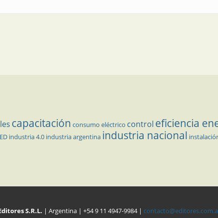
capacitación
eficiencia en
les
control
consumo eléctrico
industria nacional
LED
industria 4.0
industria argentina
instalació
Editores S.R.L.
| Argentina | +54 9 11 4947-9984 |
contacto@editores.com.a