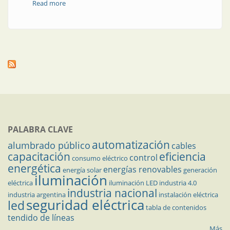
Read more
about Aislación de silicona en alta tensión
PALABRA CLAVE
automatización
alumbrado público
cables
capacitación
eficiencia
control
consumo eléctrico
energética
energías renovables
energía solar
generación
iluminación
eléctrica
iluminación LED
industria 4.0
industria nacional
industria argentina
instalación eléctrica
seguridad eléctrica
led
tabla de contenidos
tendido de líneas
Más